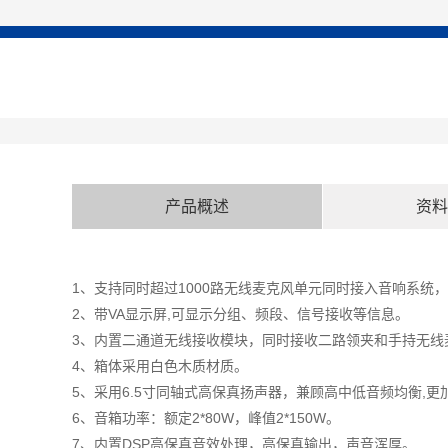
产品概述
资料
1、支持同时超过1000路无线麦克风单元同时接入音响系统
2、带VA显示屏,可显示分组、频段、信号接收等信息。
3、内置二通道无线接收模块，同时接收二路领夹和手持无线
4、箱体采用白色木质材质。
5、采用6.5寸同轴式高保真扬声器，兼顾高中低音频均衡,
6、音箱功率：额定2*80W，峰值2*150W。
7、内置DSP高保真音效处理，高保真输出，声音浑厚。