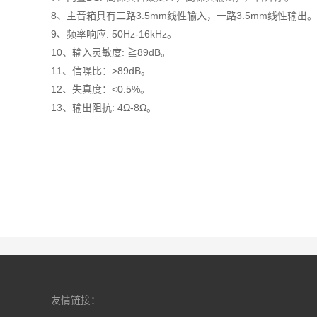
8、主音箱具有二路3.5mm线性输入，一路3.5mm线性输出
9、频率响应: 50Hz-16kHz。
10、输入灵敏度: ≧89dB。
11、信噪比：>89dB。
12、失真度：<0.5%。
13、输出阻抗: 4Ω-8Ω。
友情链接：